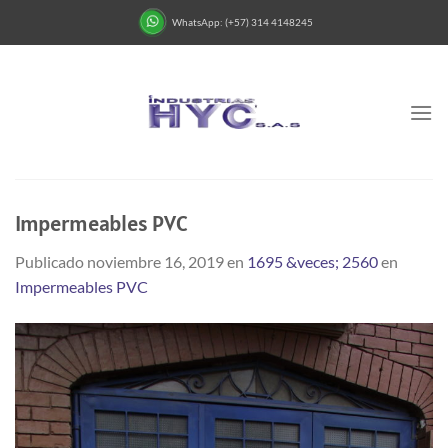
Saltar
WhatsApp: (+57) 314 4148245
al
contenido
Impermeables PVC
Publicado
noviembre 16, 2019
en
1695 &veces; 2560
en
Impermeables PVC