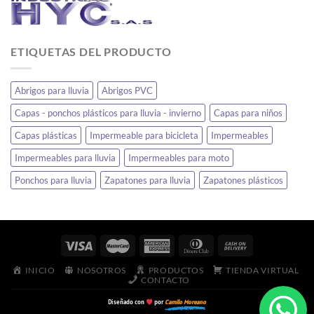
ETIQUETAS DEL PRODUCTO
Abrigos para lluvia
Abrigos PVC
Capas - ponchos plásticos para lluvia - invierno
Capas para niños
Capas plásticas
Impermeable para bicicleta
Impermeables
Impermeables para lluvia
Impermeables para moto
Ponchos para lluvia
Zapatones para lluvia
Zapatones plásticos
INICIO
NOSOTROS
PRODUCTOS
TIENDA VIRTUAL
CONTACTO
Diseñado con
por
Camilo Moreano