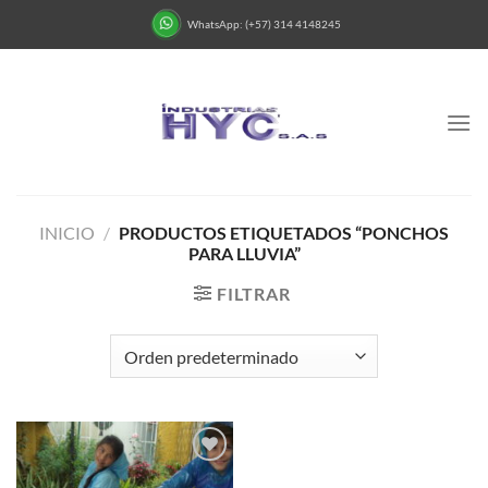
Saltar
WhatsApp: (+57) 314 4148245
al
contenido
INICIO
/
PRODUCTOS ETIQUETADOS “PONCHOS
PARA LLUVIA”
FILTRAR