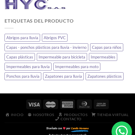
ETIQUETAS DEL PRODUCTO
Abrigos para lluvia
Abrigos PVC
Capas - ponchos plásticos para lluvia - invierno
Capas para niños
Capas plásticas
Impermeable para bicicleta
Impermeables
Impermeables para lluvia
Impermeables para moto
Ponchos para lluvia
Zapatones para lluvia
Zapatones plásticos
INICIO
NOSOTROS
PRODUCTOS
TIENDA VIRTUAL
CONTACTO
Diseñado con
por
Camilo Moreano