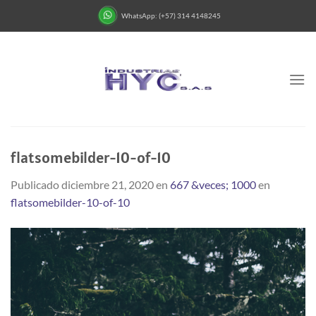
Saltar
WhatsApp: (+57) 314 4148245
al
contenido
flatsomebilder-10-of-10
Publicado
diciembre 21, 2020
en
667 &veces; 1000
en
flatsomebilder-10-of-10