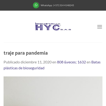
Saltar
WhatsApp: (+57) 314 4148245
al
contenido
traje para pandemia
Publicado
diciembre 11, 2020
en
808 &veces; 1632
en
Batas
plásticas de bioseguridad