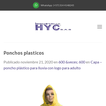
Saltar
WhatsApp: (+57) 314 4148245
al
contenido
Ponchos plasticos
Publicado
noviembre 21, 2020
en
600 &veces; 600
en
Capa –
poncho plástico para lluvia con logo para adulto