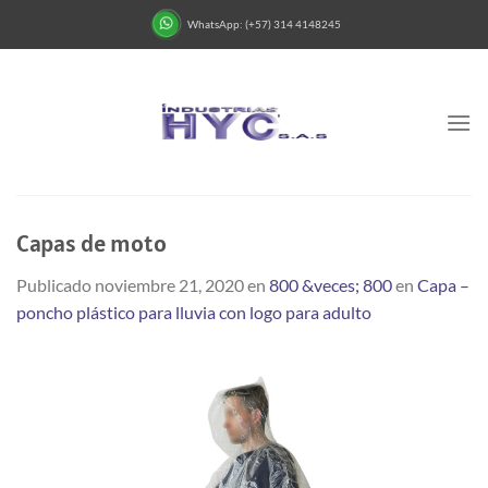
Saltar
WhatsApp: (+57) 314 4148245
al
contenido
Capas de moto
Publicado
noviembre 21, 2020
en
800 &veces; 800
en
Capa –
poncho plástico para lluvia con logo para adulto